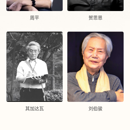
周平
贺思恩
其加达瓦
刘伯骏